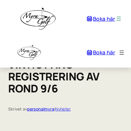
Boka här
Boka här
VIKTIGT ANG
REGISTRERING AV
ROND 9/6
Skrivet av
personalmyra
i
Nyheter