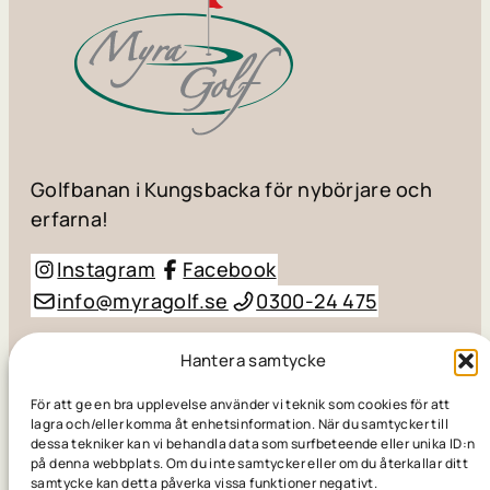
Golfbanan i Kungsbacka för nybörjare och
erfarna!
Instagram
Facebook
info@myragolf.se
0300-24 475
© Myra Golf AB / Småhögevägen 110, 434 98
Hantera samtycke
Kungsbacka
För att ge en bra upplevelse använder vi teknik som cookies för att
lagra och/eller komma åt enhetsinformation. När du samtycker till
dessa tekniker kan vi behandla data som surfbeteende eller unika ID:n
Skapad av
Golfpress
på denna webbplats. Om du inte samtycker eller om du återkallar ditt
samtycke kan detta påverka vissa funktioner negativt.