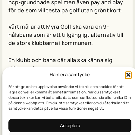
hcp-grundnade spel men även pay and play
för de som vill testa på golf utan grönt kort.
Vårt mål är att Myra Golf ska vara en 9-
hålsbana som är ett tillgängligt alternativ till
de stora klubbarna i kommunen.
En klubb och bana där alla ska känna sig
välkomna!
Hantera samtycke
För att ge en bra upplevelse använder vi teknik som cookies för att
lagra och/eller komma åt enhetsinformation. När du samtycker till
dessa tekniker kan vi behandla data som surfbeteende eller unika ID:n
på denna webbplats. Om du inte samtycker eller om du återkallar ditt
samtycke kan detta påverka vissa funktioner negativt.
VERKSAMHET &
KOMMITTÉER
Acceptera