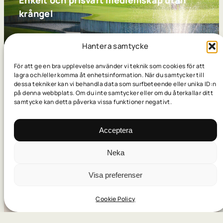
krångel
Hantera samtycke
För att ge en bra upplevelse använder vi teknik som cookies för att
Träning, spel och trevlig
lagra och/eller komma åt enhetsinformation. När du samtycker till
dessa tekniker kan vi behandla data som surfbeteende eller unika ID:n
klubbverksamhet
på denna webbplats. Om du inte samtycker eller om du återkallar ditt
samtycke kan detta påverka vissa funktioner negativt.
Acceptera
Neka
Visa preferenser
Cookie Policy