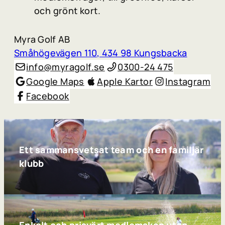
och grönt kort.
Myra Golf AB
Småhögevägen 110, 434 98 Kungsbacka
info@myragolf.se
0300-24 475
Google Maps
Apple Kartor
Instagram
Facebook
Ett sammansvetsat team och en familjär
klubb
Enkelt och prisvärt medlemskap utan