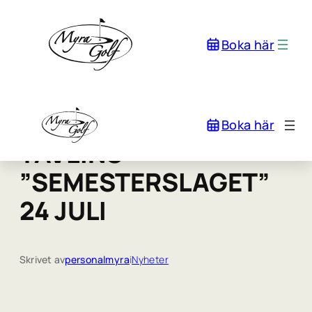
Boka här
Boka här
TÄVLING
”SEMESTERSLAGET”
24 JULI
Skrivet av
personalmyra
i
Nyheter