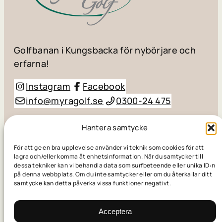
Golfbanan i Kungsbacka för nybörjare och
erfarna!
Instagram
Facebook
info@myragolf.se
0300-24 475
© Myra Golf AB / Småhögevägen 110, 434 98
Hantera samtycke
Kungsbacka
För att ge en bra upplevelse använder vi teknik som cookies för att
lagra och/eller komma åt enhetsinformation. När du samtycker till
dessa tekniker kan vi behandla data som surfbeteende eller unika ID:n
Skapad av
Golfpress
på denna webbplats. Om du inte samtycker eller om du återkallar ditt
samtycke kan detta påverka vissa funktioner negativt.
© Myra Golf AB / Småhögevägen 110, 434 98
Kungsbacka
Acceptera