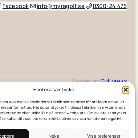
Facebook
info@myragolf.se
0300-24 475
Skapad av
Golfpress
Hantera samtycke
en bra upplevelse använder vi teknik som cookies för att lagra och/eller
hetsinformation. När du samtycker till dessa tekniker kan vi behandla
rfbeteende eller unika ID:n på denna webbplats. Om du inte samtycker
 återkallar ditt samtycke kan detta påverka vissa funktioner negativt.
ceptera
Neka
Visa preferenser