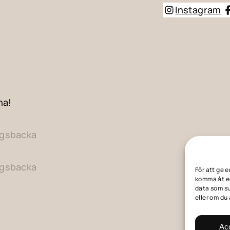
Instagram
na!
ngsbacka
ngsbacka
För att ge 
komma åt en
data som su
eller om du
Ac