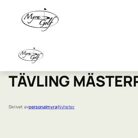
TÄVLING MÄSTER
Skrivet av
personalmyra
i
Nyheter