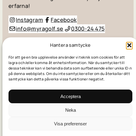
erfarna!
Instagram
Facebook
info@myragolf.se
0300-24 475
© Myra Golf AB / Småhögevägen 110, 434 98
Hantera samtycke
Kungsbacka
För att ge en bra upplevelse använder vi teknik som cookies för att
lagra och/eller komma åt enhetsinformation. När du samtycker till
dessa tekniker kan vi behandla data som surfbeteende eller unika ID:n
Skapad av
Golfpress
på denna webbplats. Om du inte samtycker eller om du återkallar ditt
samtycke kan detta påverka vissa funktioner negativt.
© Myra Golf AB / Småhögevägen 110, 434 98
Kungsbacka
Acceptera
Neka
Visa preferenser
Skapad av
Golfpress