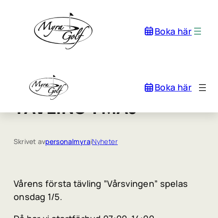
Boka här
Boka här
TÄVLING 1 MAJ
Skrivet av
personalmyra
i
Nyheter
Vårens första tävling ”Vårsvingen” spelas
onsdag 1/5.