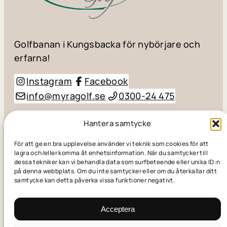
Golfbanan i Kungsbacka för nybörjare och
erfarna!
Instagram
Facebook
info@myragolf.se
0300-24 475
© Myra Golf AB / Småhögevägen 110, 434 98
Hantera samtycke
Kungsbacka
För att ge en bra upplevelse använder vi teknik som cookies för att
lagra och/eller komma åt enhetsinformation. När du samtycker till
dessa tekniker kan vi behandla data som surfbeteende eller unika ID:n
Skapad av
Golfpress
på denna webbplats. Om du inte samtycker eller om du återkallar ditt
samtycke kan detta påverka vissa funktioner negativt.
© Myra Golf AB / Småhögevägen 110, 434 98
Kungsbacka
Acceptera