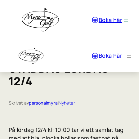
Boka här
Boka här
STÄDDAG LÖRDAG
12/4
Skrivet av
personalmyra
i
Nyheter
På lördag 12/4 kl: 10:00 tar vi ett samlat tag
med att bla. plocka bollar som fastnat på