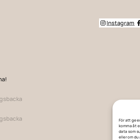
Instagram
na!
ngsbacka
ngsbacka
För att ge 
komma åt en
data som su
eller om du