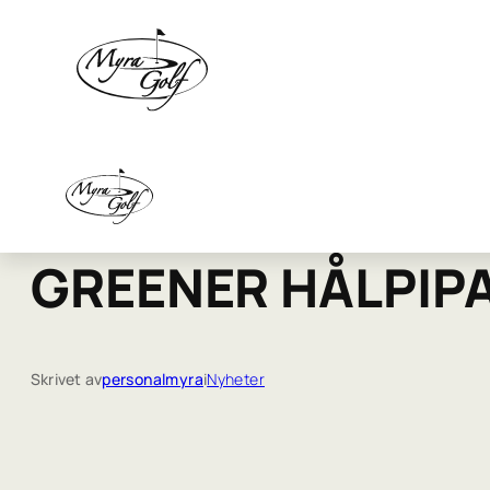
GREENER HÅLPIP
Skrivet av
personalmyra
i
Nyheter