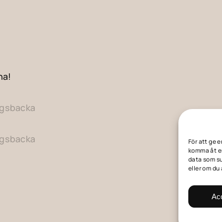
na!
ngsbacka
ngsbacka
För att ge 
komma åt en
data som su
eller om du
Ac