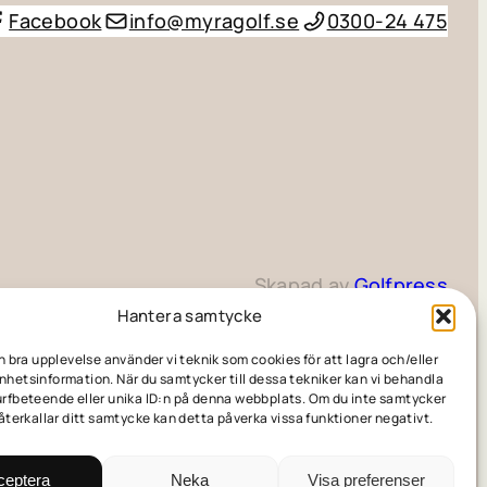
Facebook
info@myragolf.se
0300-24 475
Skapad av
Golfpress
Hantera samtycke
en bra upplevelse använder vi teknik som cookies för att lagra och/eller
hetsinformation. När du samtycker till dessa tekniker kan vi behandla
rfbeteende eller unika ID:n på denna webbplats. Om du inte samtycker
 återkallar ditt samtycke kan detta påverka vissa funktioner negativt.
ceptera
Neka
Visa preferenser