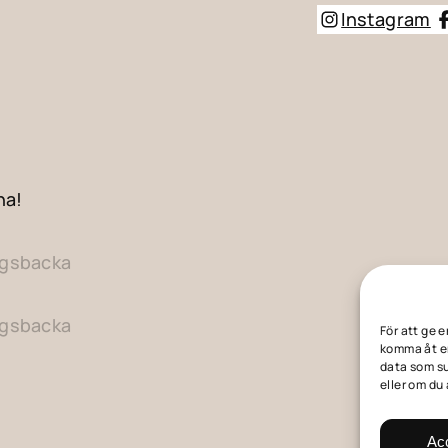
Instagram
na!
ngsbacka
ngsbacka
För att ge 
komma åt en
data som su
eller om du
Ac